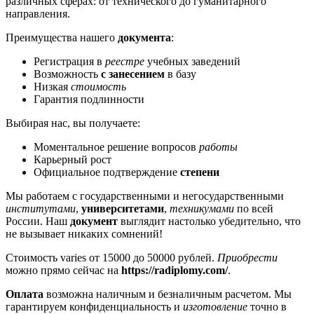
различных сферах: от технического до гуманитарного
направления.
Преимущества нашего
документа
:
Регистрация в
реестре
учебных заведений
Возможность
с занесением
в базу
Низкая
стоимость
Гарантия подлинности
Выбирая нас, вы получаете:
Моментальное решение вопросов
работы
Карьерный рост
Официальное подтверждение
степени
Мы работаем с государственными и негосударственными
институтами
,
университетами
,
техникумами
по всей
России. Наш
документ
выглядит настолько убедительно, что
не вызывает никаких сомнений!
Стоимость varies от 15000 до 50000 рублей.
Приобрести
можно прямо сейчас на
https://radiplomy.com/
.
Оплата
возможна наличным и безналичным расчетом. Мы
гарантируем конфиденциальность и
изготовление
точно в