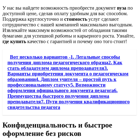
У нас вы найдете возможность приобрести документ
вуза
по
доступной цене, сделав оплату удобным для вас способом.
Поддержка круглосуточно и
стоимость
услуг сделают
сотрудничество с нашей компанией максимально выгодным.
Извлекайте максимум возможностей от обладания такими
бумагами для успешной
работы
и карьерного роста. Узнайте,
где купить
качество с гарантией и почему оно того стоит!
Вот несколько вариантов -1. Легальные способы
получения диплома педагогического образца2. Как
стать обладателем диплома преподавателя3.
Варианты приобретения документа о педагогическом
образовании4. Диплом учителя – простой путь к
профессиональному статусу5. Возможности
оформления официального документа педагога6.
Преимущества быстрого получения диплома
преподавателя7. Пути получения квалификационного
свидетельства педагога
Конфиденциальность и быстрое
оформление без рисков