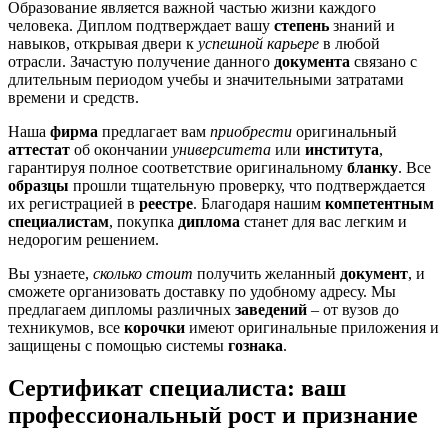
Образование является важной частью жизни каждого
человека. Диплом подтверждает вашу
степень
знаний и
навыков, открывая двери к
успешной карьере
в любой
отрасли. Зачастую получение данного
документа
связано с
длительным периодом учебы и значительными затратами
времени и средств.
Наша
фирма
предлагает вам
приобрести
оригинальный
аттестат
об окончании
университета
или
института
,
гарантируя полное соответствие оригинальному
бланку
. Все
образцы
прошли тщательную проверку, что подтверждается
их регистрацией в
реестре
. Благодаря нашим
компетентным
специалистам
, покупка
диплома
станет для вас легким и
недорогим решением.
Вы узнаете,
сколько стоит
получить желанный
документ
, и
сможете организовать доставку по удобному адресу. Мы
предлагаем дипломы различных
заведений
– от вузов до
техникумов, все
корочки
имеют оригинальные приложения и
защищены с помощью системы
гознака
.
Сертификат специалиста: ваш
профессиональный рост и признание