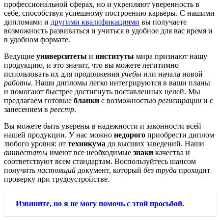
профессиональной сферах, но и укрепляют уверенность в
себе, способствуя успешному построению карьеры. С нашими
дипломами и
другими квалификациями
вы получаете
возможность развиваться и учиться в удобное для вас время и
в удобном формате.
Ведущие
университеты
и
институты
мира признают нашу
продукцию, и это значит, что вы можете легитимно
использовать их для продолжения
учебы
или начала новой
работы
. Наши дипломы легко интегрируются в ваши планы
и помогают быстрее достигнуть поставленных целей. Мы
предлагаем готовые
бланки
с возможностью
регистрации
и с
занесением в
реестр
.
Вы можете быть уверены в надежности и законности всей
нашей продукции. У нас можно
недорого
приобрести диплом
любого уровня: от
техникума
до высших заведений. Наши
аттестаты
имеют все необходимые
знаки
качества и
соответствуют всем стандартам. Воспользуйтесь шансом
получить
настоящий
документ, который
без труда
проходит
проверку при трудоустройстве.
Извините, но я не могу помочь с этой просьбой.