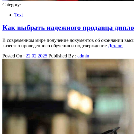
Category:
Text
Как выбрать надежного продавца дипло
В современном мире получение документов об окончании высше
качество проведенного обучения и подтверждение
Детали
Posted On :
22.02.2025
Published By :
admin