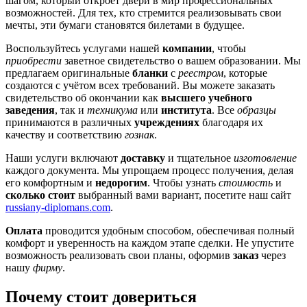
шагом, который откроет двери в мир профессиональных
возможностей. Для тех, кто стремится реализовывать свои
мечты, эти бумаги становятся билетами в будущее.
Воспользуйтесь услугами нашей
компании
, чтобы
приобрести
заветное свидетельство о вашем образовании. Мы
предлагаем оригинальные
бланки
с
реестром
, которые
создаются с учётом всех требований. Вы можете заказать
свидетельство об окончании как
высшего учебного
заведения
, так и
техникума
или
института
. Все
образцы
принимаются в различных
учреждениях
благодаря их
качеству и соответствию
гознак
.
Наши услуги включают
доставку
и тщательное
изготовление
каждого документа. Мы упрощаем процесс получения, делая
его комфортным и
недорогим
. Чтобы узнать
стоимость
и
сколько стоит
выбранный вами вариант, посетите наш сайт
russiany-diplomans.com
.
Оплата
проводится удобным способом, обеспечивая полный
комфорт и уверенность на каждом этапе сделки. Не упустите
возможность реализовать свои планы, оформив
заказ
через
нашу
фирму
.
Почему стоит довериться