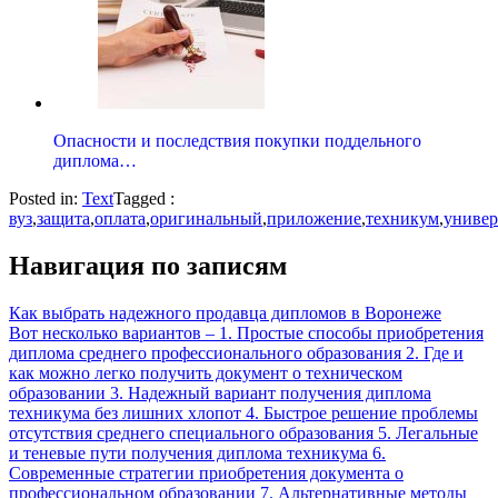
Опасности и последствия покупки поддельного
диплома…
Posted in:
Text
Tagged :
вуз
,
защита
,
оплата
,
оригинальный
,
приложение
,
техникум
,
универ
Навигация по записям
Как выбрать надежного продавца дипломов в Воронеже
Вот несколько вариантов – 1. Простые способы приобретения
диплома среднего профессионального образования 2. Где и
как можно легко получить документ о техническом
образовании 3. Надежный вариант получения диплома
техникума без лишних хлопот 4. Быстрое решение проблемы
отсутствия среднего специального образования 5. Легальные
и теневые пути получения диплома техникума 6.
Современные стратегии приобретения документа о
профессиональном образовании 7. Альтернативные методы