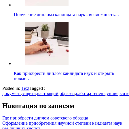
Получение диплома кандидата наук - возможность…
Как приобрести диплом кандидата наук и открыть
новые…
Posted in:
Text
Tagged :
документ
,
защита
,
настоящий
,
образец
,
работа
,
степень
,
университ
Навигация по записям
Где приобрести диплом советского образца
Оформление приобретения научной степени кандидата наук
без лишних хлопот