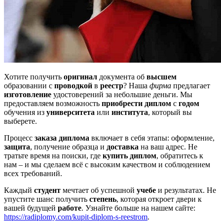
Хотите получить
оригинал
документа об
высшем
образовании с
проводкой
в
реестр
? Наша
фирма
предлагает
изготовление
удостоверений за небольшие деньги. Мы
предоставляем возможность
приобрести диплом
с
годом
обучения из
университета
или
института
, который вы
выберете.
Процесс
заказа диплома
включает в себя этапы: оформление,
защита
, получение образца и
доставка
на ваш адрес. Не
тратьте время на поиски, где
купить диплом
, обратитесь к
нам – и мы сделаем всё с высоким качеством и соблюдением
всех требований.
Каждый
студент
мечтает об успешной
учебе
и результатах. Не
упустите шанс получить
степень
, которая откроет двери к
вашей будущей
работе
. Узнайте больше на нашем сайте:
https://radiplomy.com/kupit-diplom-s-reestrom
.