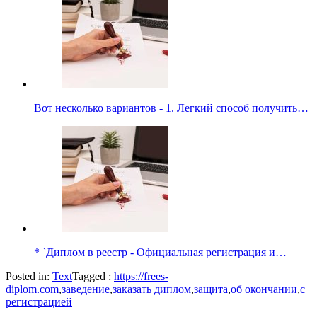
Вот несколько вариантов - 1. Легкий способ получить…
* `Диплом в реестр - Официальная регистрация и…
Posted in:
Text
Tagged :
https://frees-
diplom.com
,
заведение
,
заказать диплом
,
защита
,
об окончании
,
с
регистрацией