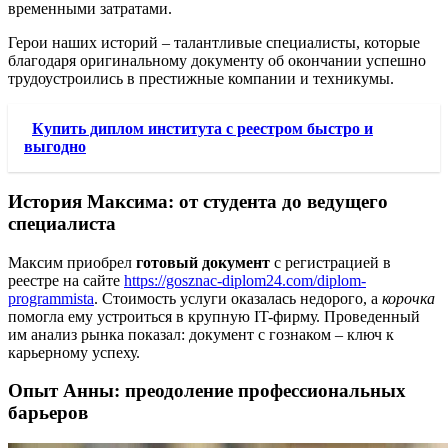
временными затратами.
Герои наших историй – талантливые специалисты, которые
благодаря оригинальному документу об окончании успешно
трудоустроились в престижные компании и техникумы.
Купить диплом института с реестром быстро и
выгодно
История Максима: от студента до ведущего
специалиста
Максим приобрел
готовый документ
с регистрацией в
реестре на сайте
https://gosznac-diplom24.com/diplom-
programmista
. Стоимость услуги оказалась недорого, а
корочка
помогла ему устроиться в крупную IT-фирму. Проведенный
им анализ рынка показал: документ с гознаком – ключ к
карьерному успеху.
Опыт Анны: преодоление профессиональных
барьеров