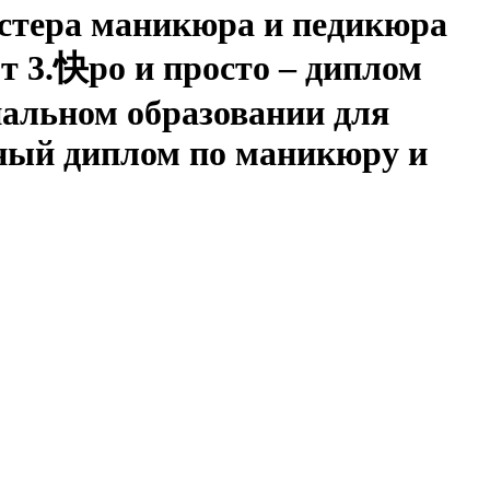
астера маникюра и педикюра
т 3.快ро и просто – диплом
нальном образовании для
нный диплом по маникюру и