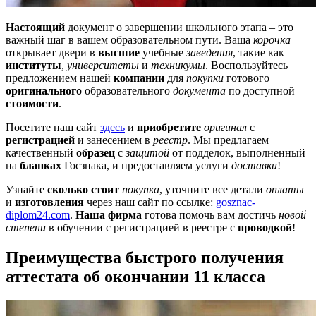
Настоящий
документ о завершении школьного этапа – это
важный шаг в вашем образовательном пути. Ваша
корочка
открывает двери в
высшие
учебные
заведения
, такие как
институты
,
университеты
и
техникумы
. Воспользуйтесь
предложением нашей
компании
для
покупки
готового
оригинального
образовательного
документа
по доступной
стоимости
.
Посетите наш сайт
здесь
и
приобретите
оригинал
с
регистрацией
и занесением в
реестр
. Мы предлагаем
качественный
образец
с
защитой
от подделок, выполненный
на
бланках
Госзнака, и предоставляем услуги
доставки
!
Узнайте
сколько стоит
покупка
, уточните все детали
оплаты
и
изготовления
через наш сайт по ссылке:
gosznac-
diplom24.com
.
Наша фирма
готова помочь вам достичь
новой
степени
в обучении с регистрацией в реестре с
проводкой
!
Преимущества быстрого получения
аттестата об окончании 11 класса