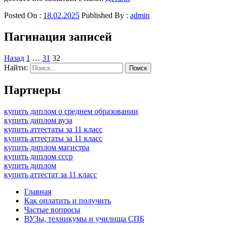
Posted On :
18.02.2025
Published By :
admin
Пагинация записей
Назад
1
…
31
32
Найти:
Партнеры
купить диплом о среднем образовании
купить диплом вуза
купить аттестаты за 11 класс
купить аттестаты за 11 класс
купить диплом магистра
купить диплом ссср
купить диплом
купить аттестат за 11 класс
Главная
Как оплатить и получить
Частые вопросы
ВУЗы, техникумы и училища СПБ