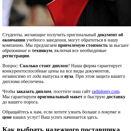
Студенты, желающие получить оригинальный
документ об
окончании
учебного заведения, могут обратиться в нашу
компанию. Мы предлагаем
приемлемую стоимость
за
высшее
образование
и
техникум
, включая все необходимые
регистрации
.
Вопрос:
Сколько стоит диплом
? Наша фирма гарантирует
конкурентоспособные цены на все виды документов,
независимо от
года
выпуска и
вуза
. При этом защита вашего
диплома обеспечена.
Чтобы
заказать диплом
, посетите наш сайт
radiplomy.com
.
Мы гарантируем
оригинальный макет
и быструю
доставку
до вашего порога.
Обращайтесь к нам, если хотите узнать больше о
покупке
и
цене
наших услуг! Ваш успех начинается здесь.
Как выбрать надежного поставщика