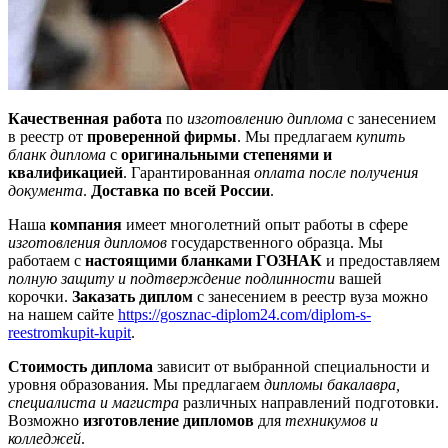
Качественная работа
по
изготовлению диплома
с занесением
в реестр от
проверенной фирмы
. Мы предлагаем
купить
бланк диплома
с
оригинальными степенями и
квалификацией
. Гарантированная
оплата после получения
документа
.
Доставка по всей России
.
Наша
компания
имеет многолетний опыт работы в сфере
изготовления дипломов
государственного образца. Мы
работаем с
настоящими бланками ГОЗНАК
и предоставляем
полную защиту и подтверждение подлинности
вашей
корочки.
Заказать диплом
с занесением в реестр вуза можно
на нашем сайте
https://gosznac-diplom24.com/diplom-s-
reestromkupit-kupit
.
Стоимость диплома
зависит от выбранной специальности и
уровня образования. Мы предлагаем
дипломы бакалавра,
специалиста и магистра
различных направлений подготовки.
Возможно
изготовление дипломов
для
техникумов и
колледжей
.