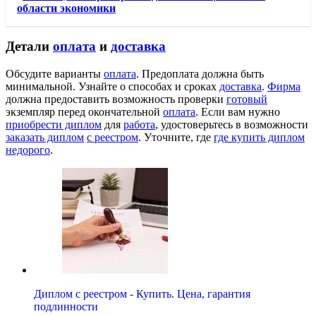
области экономики
Детали
оплата
и
доставка
Обсудите варианты
оплата
. Предоплата должна быть
минимальной. Узнайте о способах и сроках
доставка
.
Фирма
должна предоставить возможность проверки
готовый
экземпляр перед окончательной
оплата
. Если вам нужно
приобрести диплом
для
работа
, удостоверьтесь в возможности
заказать диплом
с реестром
. Уточните, где
где купить диплом
недорого
.
Диплом с реестром - Купить. Цена, гарантия
подлинности