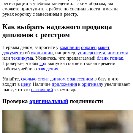
регистрации в учебном заведении. Таким образом, вы
сможете
приступить к работе по специальности, имея на
руках корочку с занесением в реестр
.
Как выбрать надежного продавца
дипломов с реестром
Первым делом, запросите у
компании
образец
макет
документа
об
окончании
, например,
университета
,
института
или
техникум
а. Убедитесь, что предлагаемый
бланк
гознак
.
Проверьте, чтобы
год
выпуска соответствовал времени
работы учебного
заведения
.
Узнайте,
сколько стоит диплом
с занесением
в базу и что
входит в
цену
. Наличие
приложения
к
оригинал
у увеличивает
шанс, что это
настоящий
экземпляр.
Проверка
оригинальный
подлинности