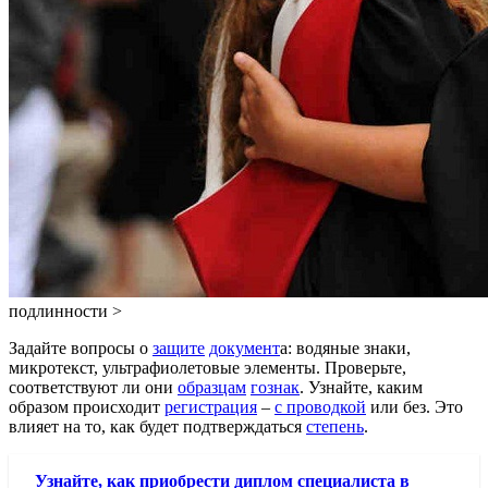
подлинности >
Задайте вопросы о
защите
документ
а: водяные знаки,
микротекст, ультрафиолетовые элементы. Проверьте,
соответствуют ли они
образцам
гознак
. Узнайте, каким
образом происходит
регистрация
–
с проводкой
или без. Это
влияет на то, как будет подтверждаться
степень
.
Узнайте, как приобрести диплом специалиста в