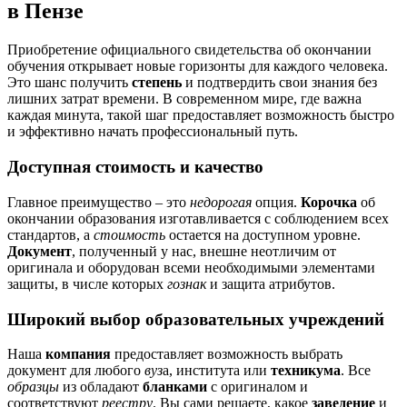
в Пензе
Приобретение официального свидетельства об окончании
обучения открывает новые горизонты для каждого человека.
Это шанс получить
степень
и подтвердить свои знания без
лишних затрат времени. В современном мире, где важна
каждая минута, такой шаг предоставляет возможность быстро
и эффективно начать профессиональный путь.
Доступная стоимость и качество
Главное преимущество – это
недорогая
опция.
Корочка
об
окончании образования изготавливается с соблюдением всех
стандартов, а
стоимость
остается на доступном уровне.
Документ
, полученный у нас, внешне неотличим от
оригинала и оборудован всеми необходимыми элементами
защиты, в числе которых
гознак
и защита атрибутов.
Широкий выбор образовательных учреждений
Наша
компания
предоставляет возможность выбрать
документ для любого
вуз
а, института или
техникума
. Все
образцы
из обладают
бланками
с оригиналом и
соответствуют
реестру
. Вы сами решаете, какое
заведение
и