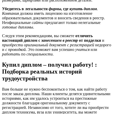
размерами, шрифтами или расположением деталей.
Убедитесь в легальности
фирмы
, где
купить диплом
.
Компания
должна иметь лицензию на изготовление
образовательных документов и вносить сведения в реестр.
Неофициальные
сайты
предлагают только нелегальные
готовые дипломы
.
Следуя этим рекомендациям, вы сможете
отличить
настоящий диплом с
занесением в реестр
от подделки
и
приобрести оригинальный документ
с регистрацией
недорого
и
с проводкой
. Это поможет вам успешно
учиться
или
работать
по
специальности
.
Купил диплом – получил работу! :
Подборка реальных историй
трудоустройства
Вам больше не нужно беспокоиться о том, как найти работу
после
заказа диплома
. Наши клиенты делятся удивительными
историями, как им удалось устроиться на престижные
должности благодаря
оригинальному документу с
регистрацией
. Независимо от того, хотите ли вы
приобрести
диплом
техникума
,
вуза
или
университета
, вы можете