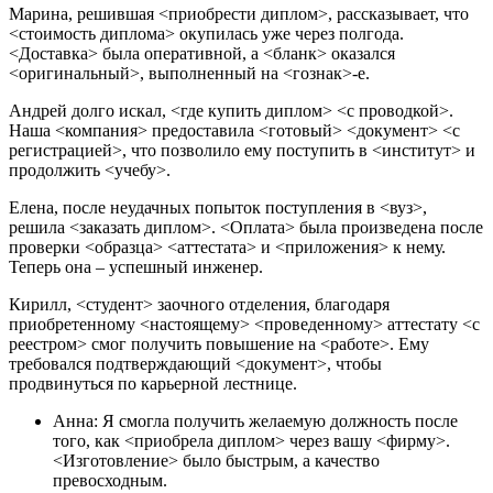
Марина, решившая <приобрести диплом>, рассказывает, что
<стоимость диплома> окупилась уже через полгода.
<Доставка> была оперативной, а <бланк> оказался
<оригинальный>, выполненный на <гознак>-е.
Андрей долго искал, <где купить диплом> <с проводкой>.
Наша <компания> предоставила <готовый> <документ> <с
регистрацией>, что позволило ему поступить в <институт> и
продолжить <учебу>.
Елена, после неудачных попыток поступления в <вуз>,
решила <заказать диплом>. <Оплата> была произведена после
проверки <образца> <аттестата> и <приложения> к нему.
Теперь она – успешный инженер.
Кирилл, <студент> заочного отделения, благодаря
приобретенному <настоящему> <проведенному> аттестату <с
реестром> смог получить повышение на <работе>. Ему
требовался подтверждающий <документ>, чтобы
продвинуться по карьерной лестнице.
Анна: Я смогла получить желаемую должность после
того, как <приобрела диплом> через вашу <фирму>.
<Изготовление> было быстрым, а качество
превосходным.