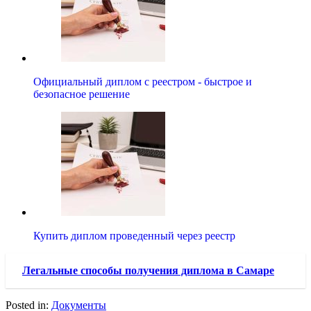
Иван К., 27 лет: Я долго сидел без работы, пока не
заказал
диплом
с реестром
в надежной
компании
. Через неделю я уже
получил
настоящий документ
и смог пройти собеседование
на должность менеджера в крупной
фирме
. Теперь я
зарабатываю на 20% больше, чем раньше!
От подсобного рабочего до офисного
специалиста
Мария Л., 33 года: Я долго работала на низкооплачиваемой
работе, пока не
приобрела диплом
с проводкой
через
https://ru-
diplomirovans.com/диплом-с-реестром-купить/
. Благодаря
этому я смогла устроиться на должность офисного
специалиста с хорошим окладом. Теперь я счастлива, что
сделала этот
шаг к успешной карьере
.