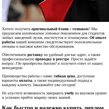
Хотите получить
оригинальный бланк
с
гознаком
? Мы
предлагаем
изготовление готовых документов
для студентов
любых заведений: вузов, институтов и техникумов.
Об опыте
работы
нашей компании свидетельствуют
положительные
отзывы
и высокое качество обслуживания.
Обеспечиваем
доставку
на удобный для вас адрес, а также
профессиональную
проводку в реестре
. Просто задайте
вопрос:
Где приобрести диплом
? и получите ответ от наших
менеджеров.
Преимущества работы с нами:
гибкая цена
, доступные
варианты
оплаты
, а также индивидуальный подход к
каждому клиенту. Заказывайте уже сегодня!
Не упустите возможность завершить
учебу
на высоком уровне
и успешно пройти
защиту
своих знаний.
Как быстро и надежно купить диплом