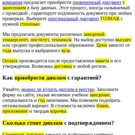
компания
предлагает приобрести
проверенный документ
с
занесением
в базу данных. Этот процесс, иногда называемый
с проводкой , гарантирует подлинность документа при любых
проверках. Выберите
оригинальный документ
ГОЗНАК
с
нужной
степенью
:
Мы предлагаем документы различных
заведений
:
университет
,
институт
,
техникум
. На выбор доступно
высшее
или среднее профессиональное образование.
Цена
зависит от
года
выпуска и выбранного
вуза
.
Оплата
производится после предоставления
макета
и его
утверждения. Возможна
доставка
в любой регион.
Как
приобрести диплом
с гарантией?
Узнайте,
можно ли купить диплом в реестре
. Заполните
форму на сайте, указав желаемое учебное
заведение
,
специальность и
год
окончания. Мы поможем подобрать
оптимальный вариант. В стоимость включен
бланк
,
приложение
и твердая
корочка
.
Сколько стоит диплом
с подтверждением?
Стоимость диплома
зависит от выбранного учебного