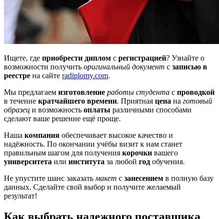
Ищете, где
приобрести диплом
с
регистрацией
? Узнайте о
возможности получить
оригинальный документ
с
записью в
реестре
на сайте
radiplomy.com
.
Мы предлагаем
изготовление
работы студента
с
проводкой
в течение
кратчайшего времени
. Приятная
цена
на
готовый
образец
и возможность
оплаты
различными способами
сделают ваше решение ещё проще.
Наша
компания
обеспечивает высокое качество и
надёжность. По окончании учёбы визит к нам станет
правильным шагом для получения
корочки
вашего
университета
или
института
за любой
год
обучения.
Не упустите шанс заказать
макет
с
занесением
в полную базу
данных. Сделайте свой выбор и получите желаемый
результат!
Как выбрать надежного поставщика