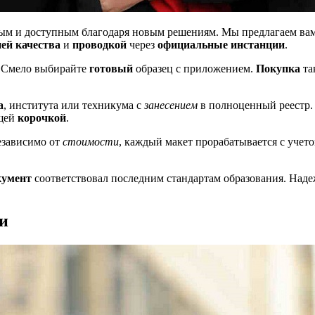
тым и доступным благодаря новым решениям. Мы предлагаем в
ей качества
и
проводкой
через
официальные инстанции
.
. Смело выбирайте
готовый
образец с приложением.
Покупка
та
а
, института или техникума с
занесением
в полноценный реестр.
ящей
корочкой
.
Независимо от
стоимости
, каждый макет прорабатывается с учето
кумент
соответствовал последним стандартам образования. Наде
и