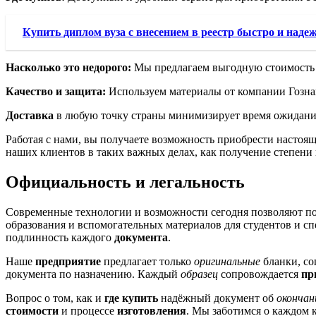
Купить диплом вуза с внесением в реестр быстро и наде
Насколько это недорого:
Мы предлагаем выгодную стоимость и
Качество и защита:
Используем материалы от компании Гознак,
Доставка
в любую точку страны минимизирует время ожидания 
Работая с нами, вы получаете возможность приобрести настоя
наших клиентов в таких важных делах, как получение степени 
Официальность и легальность
Современные технологии и возможности сегодня позволяют по
образования и вспомогательных материалов для студентов и с
подлинность каждого
документа
.
Наше
предприятие
предлагает только
оригинальные
бланки, со
документа по назначению. Каждый
образец
сопровождается
пр
Вопрос о том, как и
где купить
надёжный документ об
окончан
стоимости
и процессе
изготовления
. Мы заботимся о каждом 