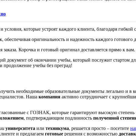
жно
 условия, которые устроят каждого клиента, благодаря гибкой 
 обеспечивая оригинальность и надежность каждого готового до
заказа. Корочка и готовый оригинал доставляется прямо к вам.
щий документ об окончании учебы, который послужит стартом д
и продолжение учебы без преград!
лучить необходимые образовательные документы легально и в к
пециалистов. Наша
компания
активно сотрудничает с крупнейш
гласованные с ГОЗНАК, которые гарантируют высокую степень
иложением
, подтверждающим подлинность
полученной степен
ии
университета
или
техникума
, решается просто – посетите
на
клиенте и предлагаем
готовые
решения с возможностью
достав