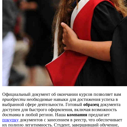
Официальный документ об окончании курсов позволяет вам
приобрести
необходимые навыки для достижения успеха в
выбранной сфере деятельности. Готовый
образец
документа
доступен для быстрого оформления, включая возможность
доставки
в любой регион. Наша
компания
предлагает
покупку
документов с занесением в реестр, что обеспечивает
их полную легитимность. Студент, завершивший обучение,