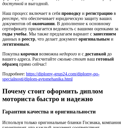
доступной
и выгодной.
Наш процесс включает в себя
проводку
и
регистрацию
в
реестре
, что обеспечивает юридическую защиту ваших
документов об
окончании
. В дополнение к основному
сертификату прилагается ведомость с вашими оценками за
годы
учебы
. Мы также предлагаем вариант с
занесением
данных в
реестр
, что делает документ
оригинальным
и
легитимным
.
Покупка
корочки
возможна
недорого
и с
доставкой
до
вашего адреса. Рассчитайте
сколько стоит
ваш
готовый
образец
прямо сейчас!
Подробнее:
https://diplomy-grup24.com/diplomy-po-
specialnosti/diplom-avtomehanika.html
Почему стоит оформить диплом
моториста быстро и надежно
Гарантия качества и оригинальности
Используя только оригинальные бланки Госзнака, компания
гарантирует, что каждый документ соответствует