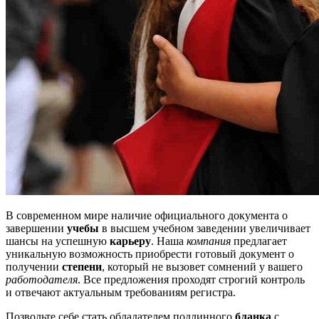
В современном мире наличие официального документа о
завершении
учебы
в высшем учебном заведении увеличивает
шансы на успешную
карьеру
. Наша
компания
предлагает
уникальную возможность приобрести готовый документ о
получении
степени
, который не вызовет сомнений у вашего
работодателя
. Все предложения проходят строгий контроль
и отвечают актуальным требованиям регистра.
Позвольте себе стать обладателем подлинного
бланка
с