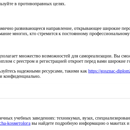
льзуйте в противоправных целях.
намично развивающееся направление, открывающее широкие пер
мание многих, кто стремится к постоянному профессиональному 
полагает множество возможностей для самореализации. Вы смож
Диплом с реестром и регистрацией откроет перед вами широкие 
ьзуйтесь надежными ресурсами, такими как
https://gosznac-diplom
о и конфиденциально.
ичных учебных заведениях: техникумах, вузах, специализирова
acha-kosметolога
вы найдете подробную информацию о макетах и 