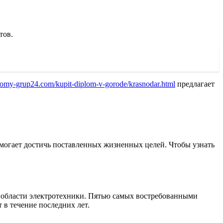
тов.
plomy-grup24.com/kupit-diplom-v-gorode/krasnodar.html
предлагает
могает достичь поставленных жизненных целей. Чтобы узнать
в области электротехники. Пятью самых востребованными
 в течение последних лет.