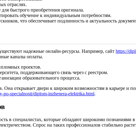
ых отраслях.
 для быстрого приобретения оригинала.
птировать обучение к индивидуальным потребностям.
кников, что обеспечивает подлинность и актуальность докумен
 существуют надежные онлайн-ресурсы. Например, сайт
https://di
нные каналы оплаты.
ипломных проектов.
рситета, поддерживающего связь через с реестром.
ганизации образовательного процесса.
 Она открывает двери к широким возможностям в карьере и по
-po-specialnosti/diplom-inzhenera-elektrika.html
.
ов
ность в специалистах, которые обладают широкими познаниями 
лектричеством. Спрос на таких профессионалов стабильно растет