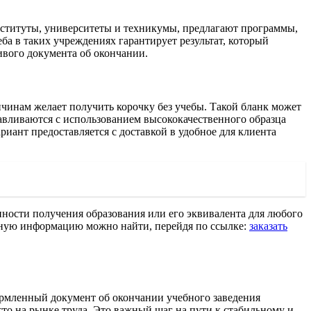
институты, университеты и техникумы, предлагают программы,
ба в таких учреждениях гарантирует результат, который
вого документа об окончании.
чинам желает получить корочку без учебы. Такой бланк может
авливаются с использованием высококачественного образца
иант предоставляется с доставкой в удобное для клиента
пности получения образования или его эквивалента для любого
обную информацию можно найти, перейдя по ссылке:
заказать
рмленный документ об окончании учебного заведения
то на рынке труда. Это важный шаг на пути к стабильному и