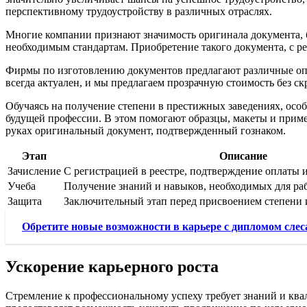
перспективному трудоустройству в различных отраслях.
Многие компании признают значимость оригинала документа, бу
необходимым стандартам. Приобретение такого документа, с р
Фирмы по изготовлению документов предлагают различные опци
всегда актуален, и мы предлагаем прозрачную стоимость без с
Обучаясь на получение степени в престижных заведениях, осо
будущей профессии. В этом помогают образцы, макеты и приме
руках оригинальный документ, подтвержденный гознаком.
Этап
Описание
Зачисление
С регистрацией в реестре, подтверждение оплаты и
Учеба
Получение знаний и навыков, необходимых для ра
Защита
Заключительный этап перед присвоением степени 
Обретите новые возможности в карьере с дипломом слеса
Ускорение карьерного роста
Стремление к профессиональному успеху требует знаний и кв