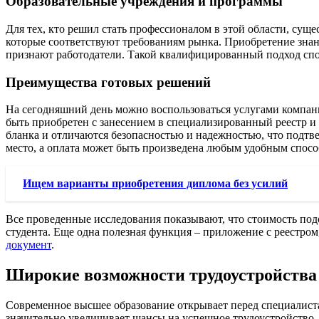
Образовательные учреждения и программы
Для тех, кто решил стать профессионалом в этой области, су
которые соответствуют требованиям рынка. Приобретение знани
признают работодатели. Такой квалифицированный подход спо
Преимущества готовых решений
На сегодняшний день можно воспользоваться услугами компани
быть приобретен с занесением в специализированный реестр и
бланка и отличаются безопасностью и надежностью, что подтв
место, а оплата может быть произведена любым удобным спосо
Ищем варианты приобретения диплома без усилий
Все проведенные исследования показывают, что стоимость под
студента. Еще одна полезная функция – приложение с реестро
документ
.
Широкие возможности трудоустройства
Современное высшее образование открывает перед специалист
значительно увеличивает шансы на успешное трудоустройство,