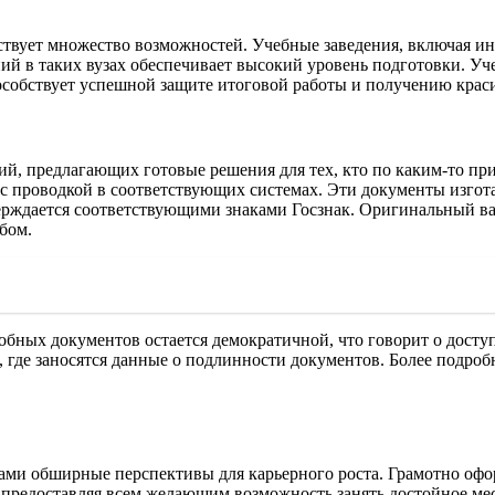
ществует множество возможностей. Учебные заведения, включая 
й в таких вузах обеспечивает высокий уровень подготовки. Уче
собствует успешной защите итоговой работы и получению краси
й, предлагающих готовые решения для тех, кто по каким-то при
 с проводкой в соответствующих системах. Эти документы изгот
ерждается соответствующими знаками Госзнак. Оригинальный вар
бом.
обных документов остается демократичной, что говорит о досту
м, где заносятся данные о подлинности документов. Более подр
ами обширные перспективы для карьерного роста. Грамотно офо
 предоставляя всем желающим возможность занять достойное мес