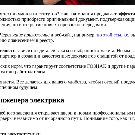
ях техникумов и институтов? Наша компания предлагает эффект
озможностью приобрести оригинальный документ, подтверждающи
чения, но и открытие новых горизонтов перед вами.
 Через
наше приложение
и веб-сайт, например,
по этой ссылке
, в
ию с занесением в реестр.
имость
зависит от деталей заказа и выбранного макета. Но мы г
партнер в создании качественных документов с защитой от подд
ских норм, что гарантирует соответствие ГОЗНАК и другие пара
ом или работодателем.
латы. Все делается для вашего удобства, чтобы готовый продукт
 успешном будущем!
нженера электрика
чебного заведения открывает двери к новым профессиональным
рьеры независимо от выбранного пути. Понимание того, как и г
сти электротехники.