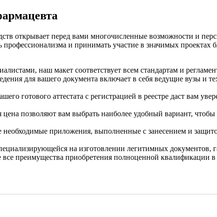
фармацевта
едств открывает перед вами многочисленные возможности и перс
ь профессионализма и принимать участие в значимых проектах 
листами, наш макет соответствует всем стандартам и регламент
дения для вашего документа включает в себя ведущие вузы и те
шего готового аттестата с регистрацией в реестре даст вам уве
 цена позволяют вам выбрать наиболее удобный вариант, чтобы
е необходимые приложения, выполненные с занесением и защитой
циализирующейся на изготовлении легитимных документов, гар
 все преимущества приобретения полноценной квалификации в