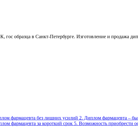
, гос образца в Санкт-Петербурге. Изготовление и продажа дипл
иплом фармацевта без лишних усилий 2. Диплом фармацевта – бы
лом фармацевта за короткий срок 5. Возможность приобрести о