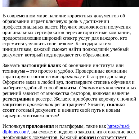
В современном мире наличие корректных документов об
образовании играет ключевую роль в достижении
профессиональных высот. Изучите возможности получения
оригинальных сертификатов через авторитетные компании,
предоставляющие широкий спектр услуг для каждого, кто
стремится улучшить свое резюме. Благодаря таким
инициативам, каждый сможет найти подходящий учебный
документ, который подтверждает его образование.
Заказать
настоящий бланк
об окончании института или
техникума – это просто и удобно. Проверенные компании
гарантируют соответствие
оригиналу
и быструю доставку.
Оформите заказ в любой вуз, подтвердите степень обучения и
выберите удобный способ
оплаты
.
Стоимость
коллективных
решений зависит от множества факторов, включая наличие
регистрации
в реестре. Желаете приобрести корочку с полной
защитой
и
проведенной
регистрацией? Узнайте,
сколько
стоит
готовый документ, и начните свой путь к новым
карьерным возможностям!
Используя
приложения
и платформы, такие как
https://rusd-
diploms.com/
, вы сможете недорого заказать изготовление всех
необходимых документов. Каждый
образец
соответствует