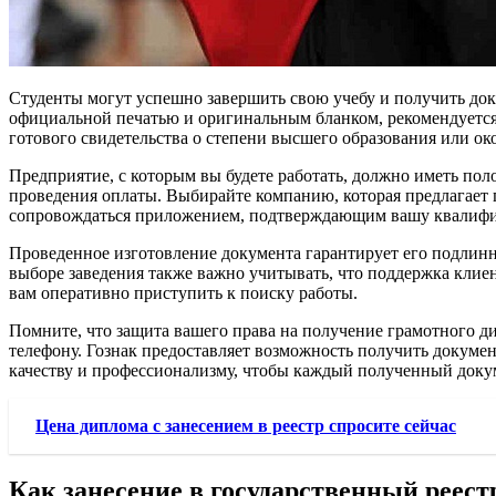
Студенты могут успешно завершить свою учебу и получить док
официальной печатью и оригинальным бланком, рекомендуется о
готового свидетельства о степени высшего образования или ок
Предприятие, с которым вы будете работать, должно иметь пол
проведения оплаты. Выбирайте компанию, которая предлагает
сопровождаться приложением, подтверждающим вашу квалиф
Проведенное изготовление документа гарантирует его подлинн
выборе заведения также важно учитывать, что поддержка клиен
вам оперативно приступить к поиску работы.
Помните, что защита вашего права на получение грамотного д
телефону. Гознак предоставляет возможность получить докумен
качеству и профессионализму, чтобы каждый полученный доку
Цена диплома с занесением в реестр спросите сейчас
Как занесение в государственный реес