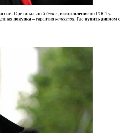
России. Оригинальный
бланк
,
изготовление
по ГОСТу.
денная
покупка
– гарантия
качества
. Где
купить диплом
с