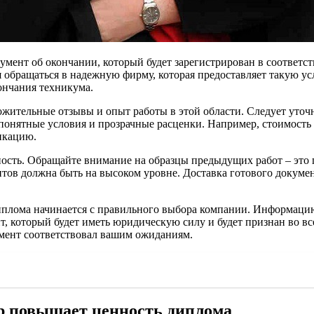
умент об окончании, который будет зарегистрирован в соответс
бращаться в надежную фирму, которая предоставляет такую услу
ончания техникума.
ожительные отзывы и опыт работы в этой области. Следует уточн
 понятные условия и прозрачные расценки. Например, стоимост
икацию.
ость. Обращайте внимание на образцы предыдущих работ – это п
тов должна быть на высоком уровне. Доставка готового докумен
иплома начинается с правильного выбора компании. Информацию
т, который будет иметь юридическую силу и будет признан во в
мент соответствовал вашим ожиданиям.
тр повышает ценность диплома