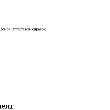
омов, аттестатов, справок
мент