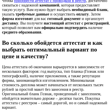
Чтобы
приобрести аттестат с проводкой в реестр
, достаточно
связаться с надежной
компанией
, которая предоставляет
такую услугу. Вам нужно будет выбрать
необходимый бланк
,
указать
требуемые данные
и осуществить
оплату
. Затем
фирма изготовит
для вас
готовый документ
и организует
доставку
. Вы получите
настоящий аттестат с регистрацией
,
который позволит вам
официально подтвердить
наличие
среднего образования
.
Во сколько обойдется аттестат и как
выбрать оптимальный вариант по
цене и качеству?
Цена аттестата об окончании варьируется в зависимости от
нескольких факторов: год выпуска, тип бланка (Гознак или
типографский), наличие приложения, а также репутации
фирмы, занимающейся изготовлением. Минимальная
стоимость диплома может начинаться от нескольких тысяч
рублей за простой макет без занесения в реестр.
Оригинальный бланк Гознак, проведенный с занесением,
обойдется значительно дороже – десятки тысяч. Покупка
аттестата с реестром – самый дорогой, но и самый надежный
вариант.