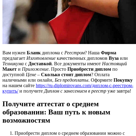
Вам нужен
Бланк
диплома с
Реестром
? Наша
Фирма
предлагает
Изготовление
качественных дипломов
Вуза
или
Техникума
с
Доставкой
. Все документы имеют
Настоящий
Макет
и
Приложение
. Просто
Приобрести диплом
по
доступной
Цене
–
Сколько стоит диплом
? Оплата
наличными или онлайн,
Без предоплаты
. Оформите
Покупку
на нашем сайте
https://ru-diplomirovans.com/диплом-с-реестром-
купить/
и получите
Диплом с занесением в реестр
уже завтра!
Получите аттестат о среднем
образовании: Ваш путь к новым
возможностям
Приобрести диплом о среднем образовании можно с